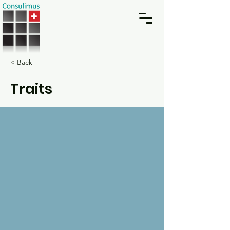
< Back
Traits