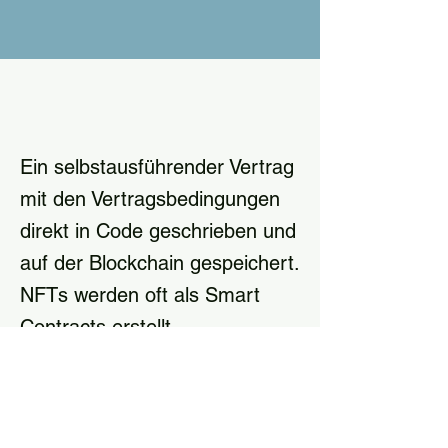
Ein selbstausführender Vertrag
mit den Vertragsbedingungen
direkt in Code geschrieben und
auf der Blockchain gespeichert.
NFTs werden oft als Smart
Contracts erstellt.
Ein selbstausführender Vertrag mit den 
Vertragsbedingungen direkt in Code 
geschrieben und auf der Blockchain 
gespeichert. NFTs werden oft als Smart 
Previous
Next