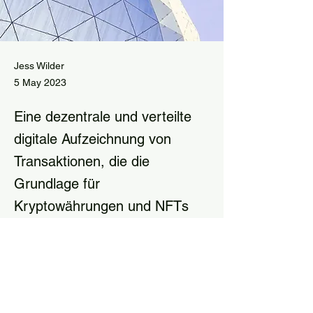
Jess Wilder
5 May 2023
Eine dezentrale und verteilte
digitale Aufzeichnung von
Transaktionen, die die
Grundlage für
Kryptowährungen und NFTs
bildet.
Eine dezentrale und verteilte digitale 
Aufzeichnung von Transaktionen, die die 
Grundlage für Kryptowährungen und NFTs 
Previous
Next
bildet.