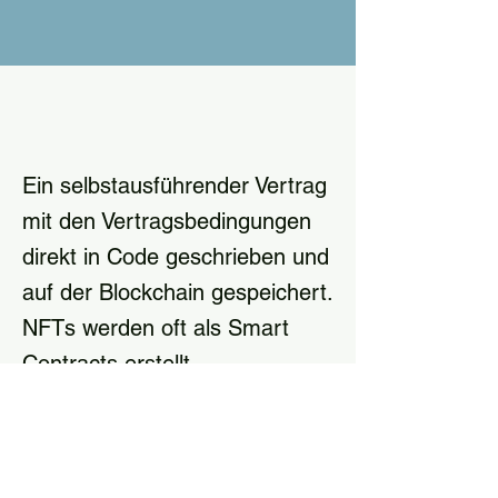
Ein selbstausführender Vertrag
mit den Vertragsbedingungen
direkt in Code geschrieben und
auf der Blockchain gespeichert.
NFTs werden oft als Smart
Contracts erstellt.
Ein selbstausführender Vertrag mit den 
Vertragsbedingungen direkt in Code 
geschrieben und auf der Blockchain 
gespeichert. NFTs werden oft als Smart 
Previous
Next