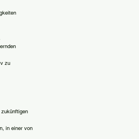
gkeiten
.
dernden
iv zu
 zukünftigen
n, in einer von