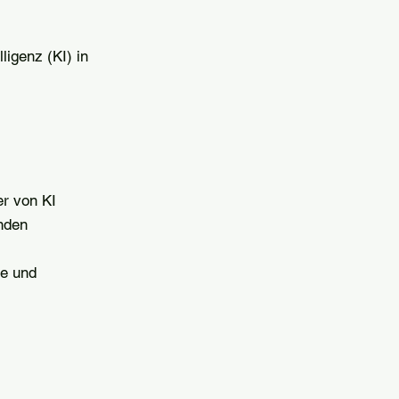
ligenz (KI) in
er von KI
enden
se und