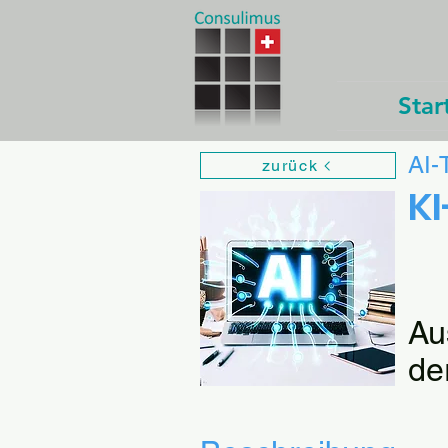
Star
AI-
zurück
K
Au
de